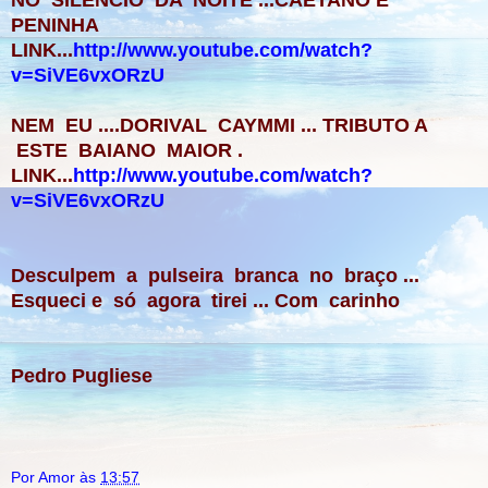
PENINHA
LINK...
http://www.youtube.com/watch?
v=SiVE6vxORzU
NEM EU ....DORIVAL CAYMMI ... TRIBUTO A
ESTE BAIANO MAIOR .
LINK...
http://www.youtube.com/watch?
v=SiVE6vxORzU
Desculpem a pulseira branca no braço ...
Esqueci e só agora tirei ... Com carinho
Pedro Pugliese
Por Amor
às
13:57