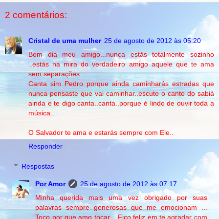
2 comentários:
Cristal de uma mulher
25 de agosto de 2012 às 05:20
Bom dia meu amigo...nunca estás totalmente sozinho
..estás na mira do verdadeiro amigo aquele que te ama
sem separações..
Canta sim Pedro porque ainda caminharás estradas que
nunca pensaste que vai caminhar..escuto o canto do sabiá
ainda e te digo canta..canta..porque é lindo de ouvir toda a
música..
O Salvador te ama e estarás sempre com Ele..
Responder
Respostas
Por Amor
25 de agosto de 2012 às 07:17
Minha querida mais uma vez obrigado por suas
palavras sempre generosas que me emocionam ...
Toco por que amo tocar ...Fico feliz em te agradar com