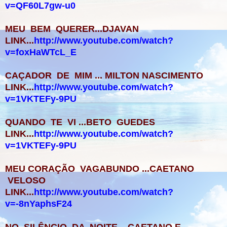
v=QF60L7gw-u0
MEU BEM QUERER...DJAVAN
LINK...
http://www.youtube.com/watch?
v=foxHaWTcL_E
CAÇADOR DE MIM ... MILTON NASCIMENTO
LINK...
http://www.youtube.com/watch?
v=1VKTEFy-9PU
QUANDO TE VI ...BETO GUEDES
LINK...
http://www.youtube.com/watch?
v=1VKTEFy-9PU
MEU CORAÇÃO VAGABUNDO ...CAETANO
VELOSO
LINK...
http://www.youtube.com/watch?
v=-8nYaphsF24
NO SILÊNCIO DA NOITE ...CAETANO E